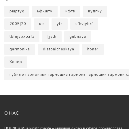
рщртук
ьфкшту
ифтв
вудгчу
2005|20
ue
yfz
ufhvjybrf
lbfnjybxtcrfz
[jyth
gubnaya
garmonika
diatonicheskaya
honer
Хонер
губные гармоники гармошка гармонь гармошки гармони 
О НАС
HOHNER Musikinstrumente – мировой лидер в сфере производства