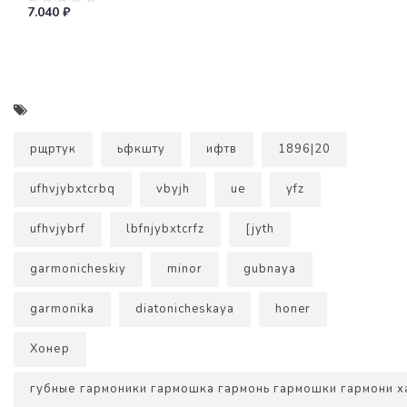
7.040 ₽
рщртук
ьфкшту
ифтв
1896|20
ufhvjybxtcrbq
vbyjh
ue
yfz
ufhvjybrf
lbfnjybxtcrfz
[jyth
garmonicheskiy
minor
gubnaya
garmonika
diatonicheskaya
honer
Хонер
губные гармоники гармошка гармонь гармошки гармони