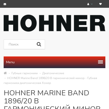
Menu
Губные гармоники
Диатонические
HOHNER Marine Band 1896/20 B гармонический минор - Губная
гармоника диатоническая Хонер
HOHNER MARINE BAND
1896/20 B