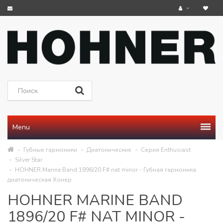
Menu
Губные гармоники
Диатонические
Серия Enthusiast
Silver Star
HOHNER Marine Band 1896/20 F# nat minor - Губная гармоника
диатоническая Хонер
HOHNER MARINE BAND
1896/20 F# NAT MINOR -