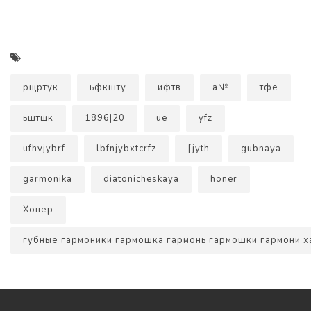
рщртук
ьфкшту
ифтв
а№
тфе
ьштщк
1896|20
ue
yfz
ufhvjybrf
lbfnjybxtcrfz
[jyth
gubnaya
garmonika
diatonicheskaya
honer
Хонер
губные гармоники гармошка гармонь гармошки гармони 