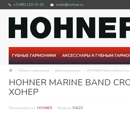
+7(495) 120-15-02
order@hohner.ru
ГУБНЫЕ ГАРМОНИКИ
АКСЕССУАРЫ К ГУБНЫМ ГАРМ
Губные гармоники
Диатонические
HOHNER Marine Band Cros
HOHNER MARINE BAND CRO
ХОНЕР
Производитель:
HOHNER
Модель:
54323