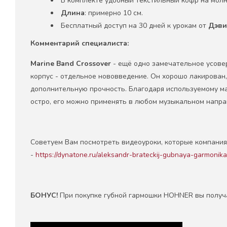
В комплекте удобный текстильный кофр на молн
Длина
: примерно 10 см.
Бесплатный доступ на 30 дней к урокам от
Дэви
Комментарий специалиста:
Marine
Band
Crossover
- ещё одно замечательное усовер
корпус - отдельное нововведение. Он хорошо лакирован,
дополнительную прочность. Благодаря используемому ма
остро, его можно применять в любом музыкальном напра
Советуем Вам посмотреть видеоуроки, которые компани
-
https://dynatone.ru/aleksandr-brateckij-gubnaya-garmonik
БОНУС!
При покупке губной гармошки HOHNER вы получа