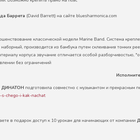
ии. Возможно крепить прямо на пояс
да Баррета
(David Barrett) на сайте bluesharmonica.com
шенствование классической модели Marine Band. Система креплени
 наборный, производится из бамбука путем склеивания тонких рее
териалу корпуса звучание отличается особой разборчивостью, "о
влении без ограничений
Исполнител
я
ДИНАТОН
подготовила совместно с музыкантом и прекрасным п
a-s-chego-i-kak-nachat
ете в подарок доступ к 10 урокам для начинающих от компании