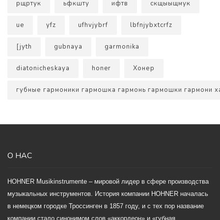
рщртук
ьфкшту
ифтв
скщыыщмук
ue
yfz
ufhvjybrf
lbfnjybxtcrfz
[jyth
gubnaya
garmonika
diatonicheskaya
honer
Хонер
губные гармоники гармошка гармонь гармошки гармони 
О НАС
HOHNER Musikinstrumente – мировой лидер в сфере производства
музыкальных инструментов. История компании HOHNER началась
в немецком городке Троссинген в 1857 году, и с тех пор название
компании стало синонимом слов «аккордеон» и «губная