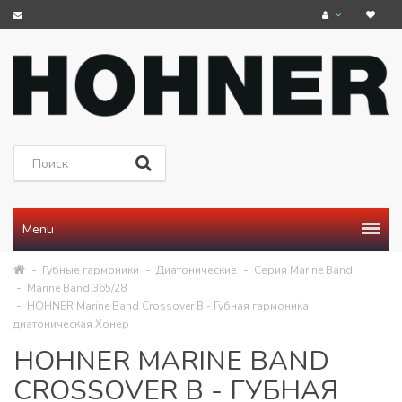
Menu
Губные гармоники
Диатонические
Серия Marine Band
Marine Band 365/28
HOHNER Marine Band Crossover B - Губная гармоника
диатоническая Хонер
HOHNER MARINE BAND
CROSSOVER B - ГУБНАЯ