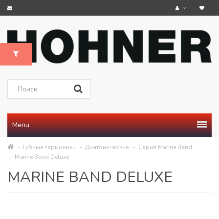
Menu
Губные гармоники
Диатонические
Серия Marine Band
Marine Band Deluxe
MARINE BAND DELUXE