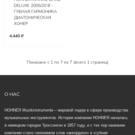
DELUXE 2005/20 B -
ГУБНАЯ ГАРМОНИКА
ДИАТОНИЧЕСКАЯ
ХОНЕР
4.440 ₽
Показано с 1 по 7 из 7 (всего 1 страниц)
О НАС
HOHNER Musikinstrumente – мировой лидер в сфере производства
музыкальных инструментов. История компании HOHNER началась
в немецком городке Троссинген в 1857 году, и с тех пор название
компании стало синонимом слов «аккордеон» и «губная