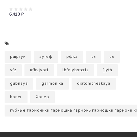
6.410 ₽
рщртук
зутеф
рфкз
сь
ue
yfz
ufhvjybrf
lbfnjybxtcrfz
[jyth
gubnaya
garmonika
diatonicheskaya
honer
Хонер
губные гармоники гармошка гармонь гармошки гармони 