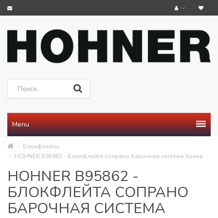
Menu
Блокфлейты
HOHNER B95862 - Блокфлейта сопрано барочная система Хонер
HOHNER B95862 -
БЛОКФЛЕЙТА СОПРАНО
БАРОЧНАЯ СИСТЕМА