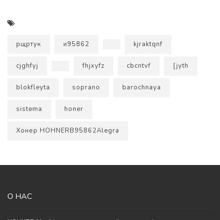
рщртук
и95862
kjraktqnf
cjghfyj
fhjxyfz
cbcntvf
[jyth
blokfleyta
soprano
barochnaya
sistema
honer
Хонер HOHNERB95862Alegra
О НАС