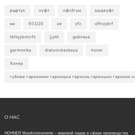
рщртук
оуфт
офсйгуы
ьшдеуфг
ьы
501|20
ue
yfz
ufhvjybrf
lbfnjybxtcrfz
[jyth
gubnaya
garmonika
diatonicheskaya
honer
Хонер
губные гармоники гармошка гармонь гармошки гармони х
О НАС
HOHNER Musikinstrumente – мировой лидер в сфере производства