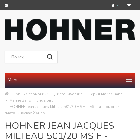
Menu
Губные гармоники
Диатонические
Серия Marine Band
Marine Band Thunderbird
HOHNER Jean Jacques Milteau 501/20 MS F - Губная гармоника
диатоническая Хонер
HOHNER JEAN JACQUES
MILTEAU 501/20 MS F -