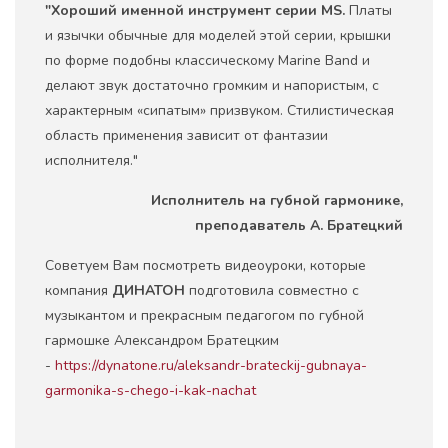
"Хороший именной инструмент серии
MS
.
Платы
и язычки обычные для моделей этой серии, крышки
по форме подобны классическому Marine Band и
делают звук достаточно громким и напористым, с
характерным «сипатым» призвуком. Стилистическая
область применения зависит от фантазии
исполнителя."
Исполнитель на губной гармонике,
преподаватель А. Братецкий
Советуем Вам посмотреть видеоуроки, которые
компания
ДИНАТОН
подготовила совместно с
музыкантом и прекрасным педагогом по губной
гармошке Александром Братецким
-
https://dynatone.ru/aleksandr-brateckij-gubnaya-
garmonika-s-chego-i-kak-nachat