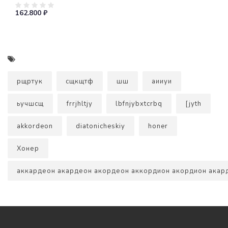
162.800 ₽
рщртук
сщкщтф
шш
аииуи
ьучшсщ
frrjhltjy
lbfnjybxtcrbq
[jyth
akkordeon
diatonicheskiy
honer
Хонер
аккардеон акардеон акордеон аккордион акордион акар