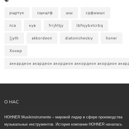
рщртук
сщкщтф
шш
сдфыышс
пса
кув
frrjhltjy
lbfnjybxtcrbq
[jyth
akkordeon
diatonicheskiy
honer
Хонер
аккардеон акардеон акордеон аккордион акордион акард
О НАС
HOHNER Musikinstrumente – мировой лидер в сфере производства
музыкальных инструментов. История компании HOHNER началась