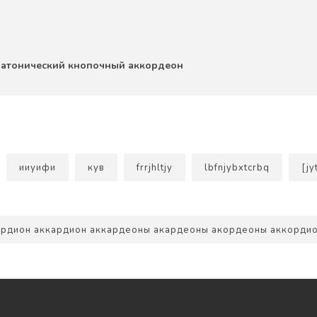
 диатонический кнопочный аккордеон
ииуифи
кув
frrjhltjy
lbfnjybxtcrbq
[jy
ардион аккардион аккардеоны акардеоны акордеоны аккордион