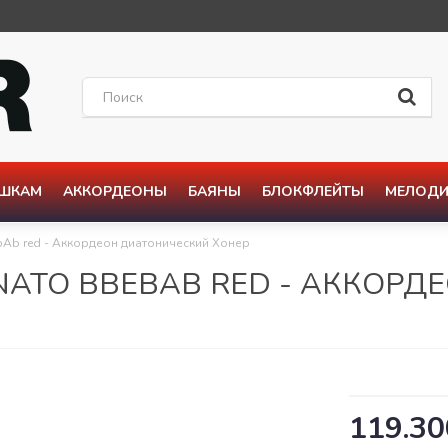
ОШКАМ
АККОРДЕОНЫ
БАЯНЫ
БЛОКФЛЕЙТЫ
МЕЛОДИ
EbAb red - Аккордеон диатонический Хонер
ENATO BBEBAB RED - АККОР
119.30