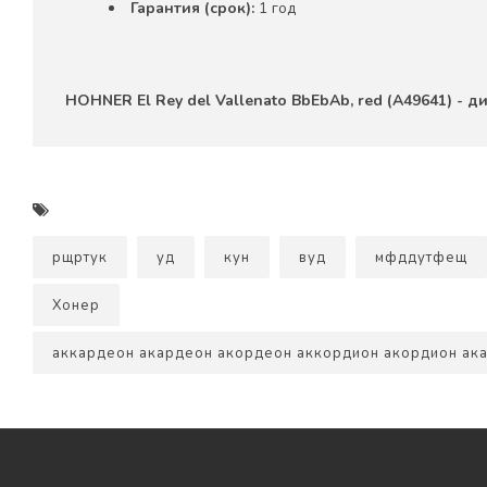
Гарантия (срок):
1 год
HOHNER El Rey del Vallenato BbEbAb, red (A49641) -
рщртук
уд
кун
вуд
мфддутфещ
Хонер
аккардеон акардеон акордеон аккордион акордион ак