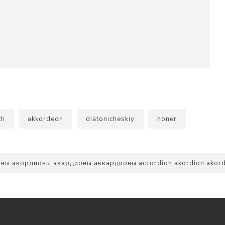
th
akkordeon
diatonicheskiy
honer
ы акордионы акардионы аккардионы accordion akordion akor