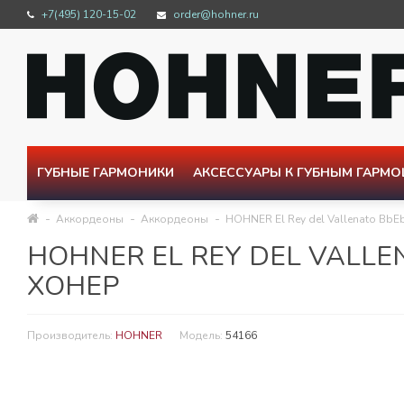
+7(495) 120-15-02
order@hohner.ru
ГУБНЫЕ ГАРМОНИКИ
АКСЕССУАРЫ К ГУБНЫМ ГАРМ
Аккордеоны
Аккордеоны
HOHNER El Rey del Vallenato Bb
HOHNER EL REY DEL VALL
ХОНЕР
Производитель:
HOHNER
Модель:
54166