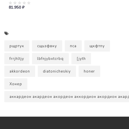
81.950 ₽
рщртук
сщьзфвку
пса
щкфтпу
frrjhltjy
lbfnjybxtcrbq
[jyth
akkordeon
diatonicheskiy
honer
Хонер
аккардеон акардеон акордеон аккордион акордион акар