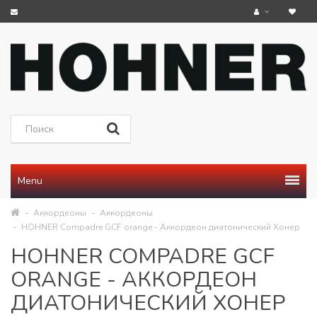
Menu
Аккордеоны
Аккордеоны
HOHNER Compadre GCF orange - Аккордеон диатонический Хонер
HOHNER COMPADRE GCF
ORANGE - АККОРДЕОН
ДИАТОНИЧЕСКИЙ ХОНЕР