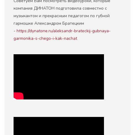
Советуем Вам посмотреть видеоуроки, которые
компания ДИНАТОН подготовила совместно с
музыкантом и прекрасным педагогом по губной
гармошке Александром Братецким
-
https://dynatone.ru/aleksandr-brateckij-gubnaya-
garmonika-s-chego-i-kak-nachat