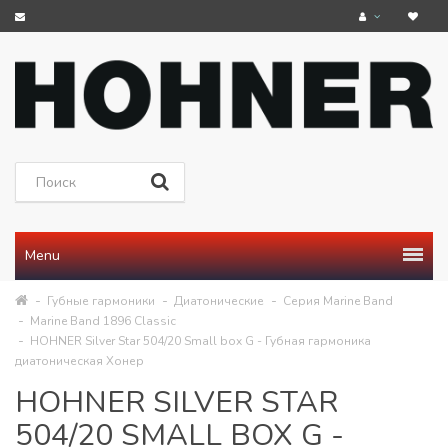
Menu
Губные гармоники
Диатонические
Серия Marine Band
Marine Band 1896 Classic
HOHNER Silver Star 504/20 Small box G - Губная гармоника
диатоническая Хонер
HOHNER SILVER STAR
504/20 SMALL BOX G -