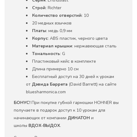
Серия
: Enthusiast
Строй
: Richter
Количество отверстий
: 10
20 медных язычков
Платы
: медь 0,9 мм
Корпус
: ABS пластик, черного цвета
Материал крышки
: нержавеющая сталь
Тональность
: G
Пластиковый кейс в комплекте
Длина примерно 10 см
Бесплатный доступ на 30 дней к урокам
от
Дэвида Баррета
(David Barrett) на сайте
bluesharmonica.com
БОНУС!
При покупке губной гармошки HOHNER вы
получаете в подарок доступ к 10 урокам для
начинающих от компании
ДИНАТОН
и
школы
ВДОХ-ВЫДОХ
.