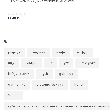
ГАРМОНИКА ДИАТОНИЧЕСКАЯ ХОНЕР
1.840 ₽
рщртук
ышдмук
ыефк
ыьфдд
ищч
504|20
ue
yfz
ufhvjybrf
lbfnjybxtcrfz
[jyth
gubnaya
garmonika
diatonicheskaya
honer
Хонер
губные гармоники гармошка гармонь гармошки гармони х