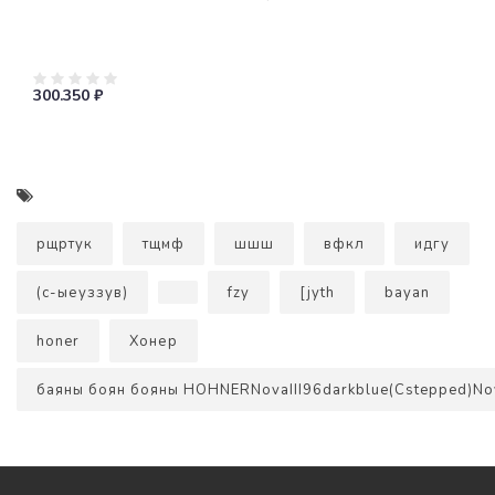
300.350 ₽
рщртук
тщмф
шшш
вфкл
идгу
(с-ыеуззув)
fzy
[jyth
bayan
honer
Хонер
баяны боян бояны HOHNERNovaIII96darkblue(Cstepped)No