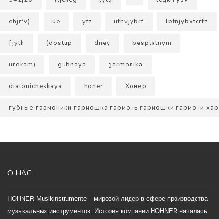
542|20
(ljcneg
lytq
tcgkfnysv
ehjrfv)
ue
yfz
ufhvjybrf
lbfnjybxtcrfz
[jyth
(dostup
dney
besplatnym
urokam)
gubnaya
garmonika
diatonicheskaya
honer
Хонер
губные гармоники гармошка гармонь гармошки гармони х
О НАС
HOHNER Musikinstrumente – мировой лидер в сфере производства
музыкальных инструментов. История компании HOHNER началась