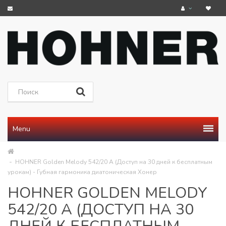
Menu
HOHNER Golden Melody 542/20 A (Доступ на 30 дней к бесплатным
урокам) - Губная гармоника диатоническая Хонер
HOHNER GOLDEN MELODY
542/20 A (ДОСТУП НА 30