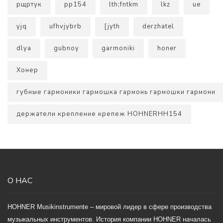
рщртук
рр154
lth;fntkm
lkz
ue
yjq
ufhvjybrb
[jyth
derzhatel
dlya
gubnoy
garmoniki
honer
Хонер
губные гармоники гармошка гармонь гармошки гармони
держатели крепление крепеж HOHNERHH154
О НАС
HOHNER Musikinstrumente – мировой лидер в сфере производства
музыкальных инструментов. История компании HOHNER началась