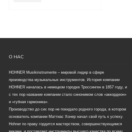
О НАС
HOHNER Musikinstrumente – мировой лидер в сфере
производства музыкальных инструментов. История компании
HOHNER началась в немецком городке Троссинген в 1857 году, и
с тех пор название компании стало синонимом слов «аккордеон»
и «губная гармоника».
Производство до сих пор не покидало родного города, в котором
основатель компании Маттиас Хонер начал свой путь к успеху.
Hohner по праву гордится мастерством, совершенствующимся
веками, и поставляет инструменты высшего качества по всему