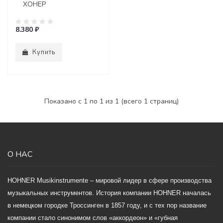
ХОНЕР
8.380 ₽
Купить
Показано с 1 по 1 из 1 (всего 1 страниц)
О НАС
HOHNER Musikinstrumente – мировой лидер в сфере производства
музыкальных инструментов. История компании HOHNER началась
в немецком городке Троссинген в 1857 году, и с тех пор название
компании стало синонимом слов «аккордеон» и «губная